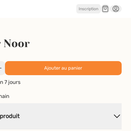
Inscription
r Noor
Ajouter au panier
n 7 jours
main
produit