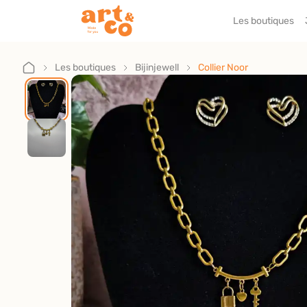
Les boutiques
Accueil
Les boutiques
Les boutiques
Bijinjewell
Collier Noor
Je suis artisan