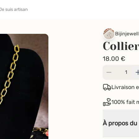
Je suis artisan
Bijinjewell
Collie
18.00
€
Livraison e
100% fait 
À propos du 