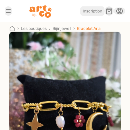
Inscription
Accueil
Les boutiques
Les boutiques
Bijinjewell
Bracelet Aria
Je suis artisan