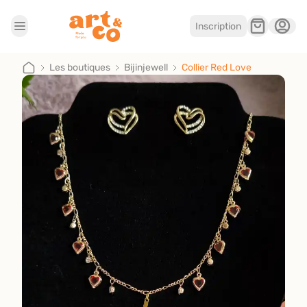
Inscription
Accueil
Les boutiques
Les boutiques
Bijinjewell
Collier Red Love
Je suis artisan