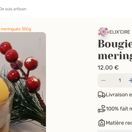
Je suis artisan
n meringuée 350g
ELIX'CIRE
Bougi
merin
12.00
€
Livraison e
100% fait 
Matière re