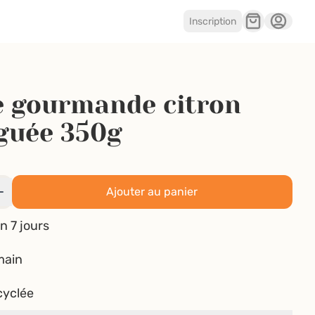
Inscription
e gourmande citron
guée 350g
Ajouter au panier
n 7 jours
main
cyclée