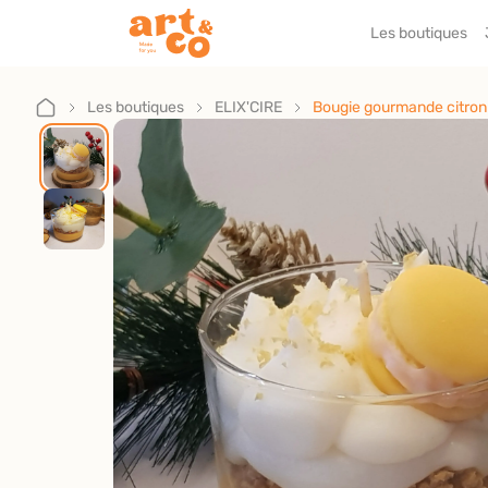
Les boutiques
Accueil
Les boutiques
Les boutiques
ELIX'CIRE
Bougie gourmande citro
Je suis artisan