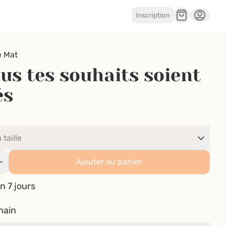
Inscription
e Mat
us tes souhaits soient
és
Ajouter au panier
n 7 jours
main