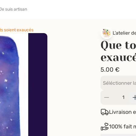
Je suis artisan
ts soient exaucés
L'atelier d
Que to
exauc
5.00
€
Livraison e
100% fait 