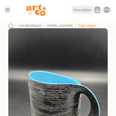
Inscription
Accueil
Les boutiques
Les boutiques
minita_ceramic
Cup vague
Je suis artisan