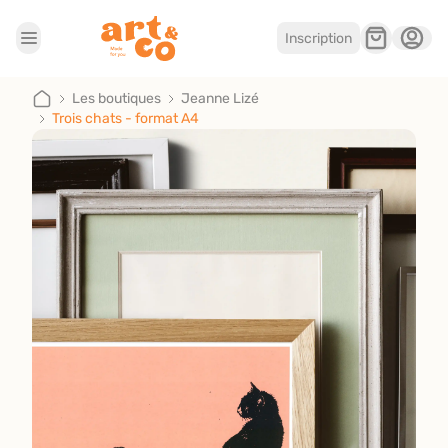
Inscription
Accueil
Les boutiques
Les boutiques
Jeanne Lizé
Trois chats - format A4
Je suis artisan