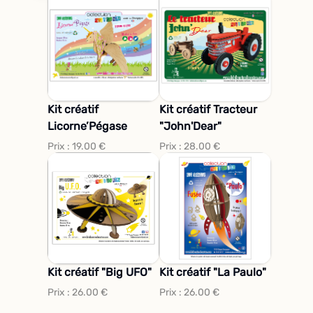
Kit créatif
Kit créatif Tracteur
Licorne’Pégase
"John'Dear"
Prix :
19.00
€
Prix :
28.00
€
Kit créatif "Big UFO"
Kit créatif "La Paulo"
Prix :
26.00
€
Prix :
26.00
€