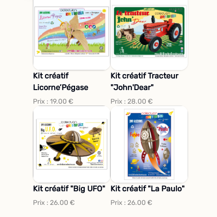
Kit créatif
Kit créatif Tracteur
Licorne’Pégase
"John'Dear"
Prix :
19.00
€
Prix :
28.00
€
Kit créatif "Big UFO"
Kit créatif "La Paulo"
Prix :
26.00
€
Prix :
26.00
€