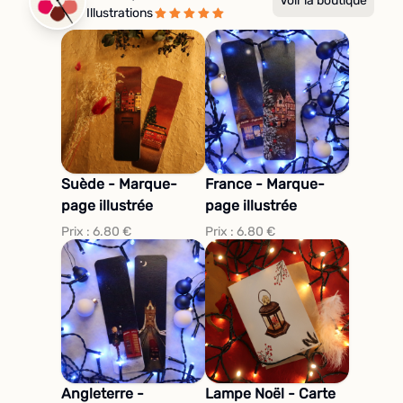
Voir la boutique
Illustrations
Suède - Marque-
France - Marque-
page illustrée
page illustrée
Prix :
6.80
€
Prix :
6.80
€
Angleterre -
Lampe Noël - Carte