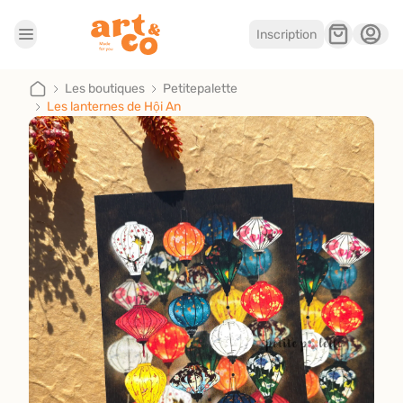
Inscription
Accueil
Les boutiques
Les boutiques
Petitepalette
Les lanternes de Hội An
Je suis artisan