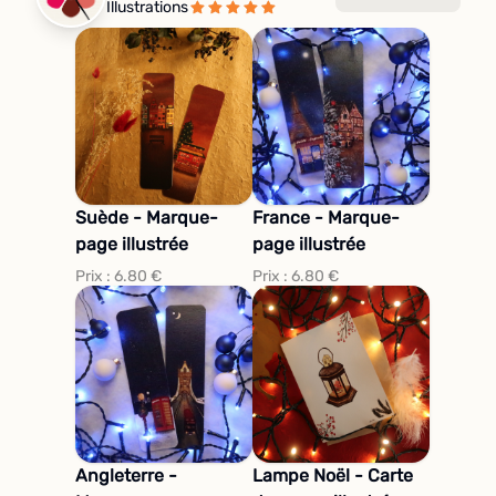
Illustrations
Suède - Marque-
France - Marque-
page illustrée
page illustrée
Prix :
6.80
€
Prix :
6.80
€
Angleterre -
Lampe Noël - Carte