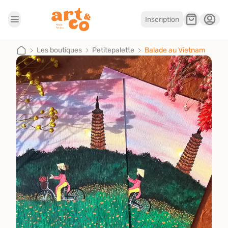
Inscription
Accueil
Les boutiques
Les boutiques
Petitepalette
Balade au Vietnam
Je suis artisan