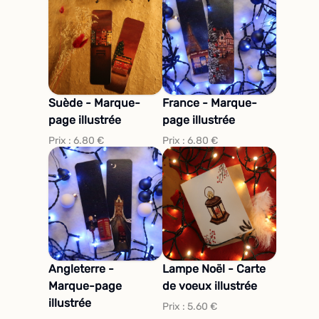
Suède - Marque-
France - Marque-
page illustrée
page illustrée
Prix :
6.80
€
Prix :
6.80
€
Angleterre -
Lampe Noël - Carte
Marque-page
de voeux illustrée
illustrée
Prix :
5.60
€