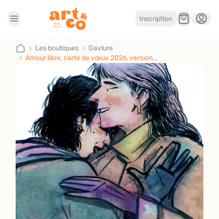
Inscription
Accueil
Les boutiques
Les boutiques
Gavlure
Amour libre, carte de vœux 2026, version...
Je suis artisan