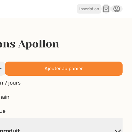
Inscription
ons Apollon
Ajouter au panier
n 7 jours
main
que
produit