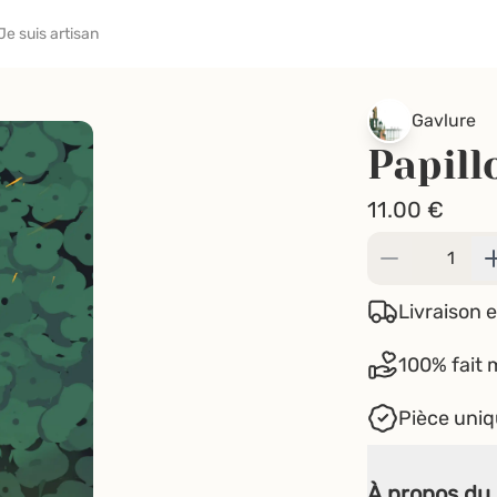
Je suis artisan
Gavlure
Papill
11.00
€
Livraison e
100% fait 
Pièce uni
À propos du 