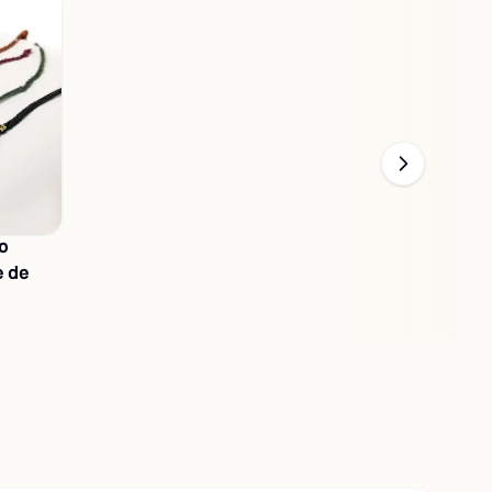
o
e de