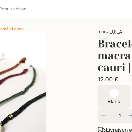
Je suis artisan
mé et coquil...
LUILA
Bracel
macram
cauri 
12.00
€
Blanc
Livraison e